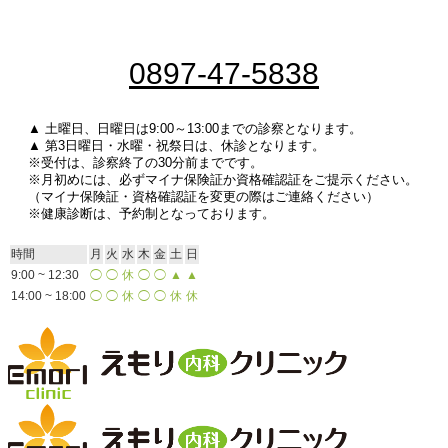
0897-47-5838
▲ 土曜日、日曜日は9:00～13:00までの診察となります。
▲ 第3日曜日・水曜・祝祭日は、休診となります。
※受付は、診察終了の30分前までです。
※月初めには、必ずマイナ保険証か資格確認証をご提示ください。
（マイナ保険証・資格確認証を変更の際はご連絡ください）
※健康診断は、予約制となっております。
時間
月
火
水
木
金
土
日
9:00 ~ 12:30
◯
◯
休
◯
◯
▲
▲
14:00 ~ 18:00
◯
◯
休
◯
◯
休
休