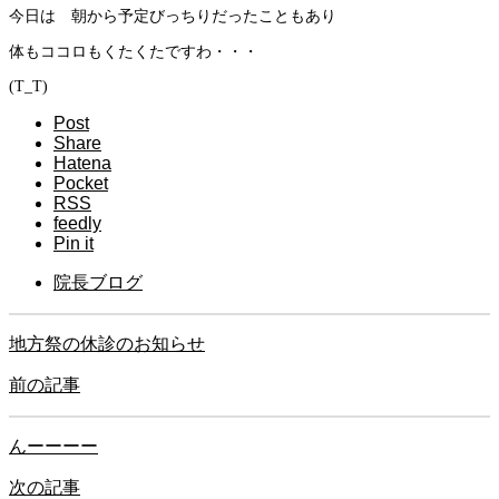
今日は 朝から予定びっちりだったこともあり
体もココロもくたくたですわ・・・
(T_T)
Post
Share
Hatena
Pocket
RSS
feedly
Pin it
院長ブログ
地方祭の休診のお知らせ
前の記事
んーーーー
次の記事