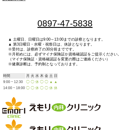
0897-47-5838
▲ 土曜日、日曜日は9:00～13:00までの診察となります。
▲ 第3日曜日・水曜・祝祭日は、休診となります。
※受付は、診察終了の30分前までです。
※月初めには、必ずマイナ保険証か資格確認証をご提示ください。
（マイナ保険証・資格確認証を変更の際はご連絡ください）
※健康診断は、予約制となっております。
時間
月
火
水
木
金
土
日
9:00 ~ 12:30
◯
◯
休
◯
◯
▲
▲
14:00 ~ 18:00
◯
◯
休
◯
◯
休
休