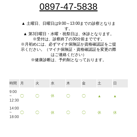
0897-47-5838
▲ 土曜日、日曜日は9:00～13:00までの診察となりま
す。
▲ 第3日曜日・水曜・祝祭日は、休診となります。
※受付は、診察終了の30分前までです。
※月初めには、必ずマイナ保険証か資格確認証をご提
示ください。（マイナ保険証・資格確認証を変更の際
はご連絡ください）
※健康診断は、予約制となっております。
時間
月
火
水
木
金
土
日
9:00
休
~
◯
◯
◯
◯
▲
▲
12:30
14:00
~
◯
◯
休
◯
◯
休
休
18:00