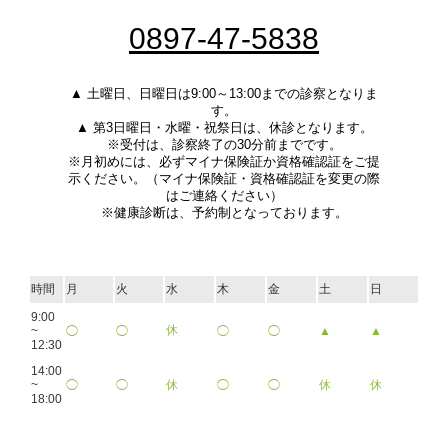
0897-47-5838
▲ 土曜日、日曜日は9:00～13:00までの診察となりま
す。
▲ 第3日曜日・水曜・祝祭日は、休診となります。
※受付は、診察終了の30分前までです。
※月初めには、必ずマイナ保険証か資格確認証をご提
示ください。（マイナ保険証・資格確認証を変更の際
はご連絡ください）
※健康診断は、予約制となっております。
時間
月
火
水
木
金
土
日
9:00
休
~
◯
◯
◯
◯
▲
▲
12:30
14:00
~
◯
◯
休
◯
◯
休
休
18:00