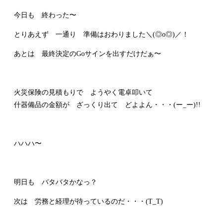
今日も 終わった〜
とりあえず 一通り 準備はおわりました＼(◎o◎)／！
あとは 最終決定のGoサインを出すだけだぁ〜
火災保険の見積もりで ようやく電卓叩いて
什器備品の金額が ざっくり出て どよよん・・・(ー_ー)!!
ハハハ〜
明日も バタバタかなっ？
次は 労務と経理が待っているのだ・・・(T_T)