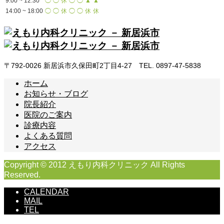
9:00 ~ 12:30
◯
◯
休
◯
◯
▲
▲
14:00 ~ 18:00
◯
◯
休
◯
◯
休
休
〒792-0026 新居浜市久保田町2丁目4-27 TEL. 0897-47-5838
ホーム
お知らせ・ブログ
院長紹介
医院のご案内
診療内容
よくある質問
アクセス
Copyright © 2012 えもり内科クリニック All Rights
Reserved.
CALENDAR
MAIL
TEL