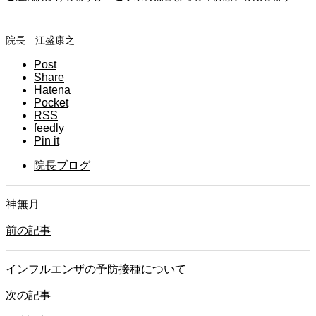
院長 江盛康之
Post
Share
Hatena
Pocket
RSS
feedly
Pin it
院長ブログ
神無月
前の記事
インフルエンザの予防接種について
次の記事