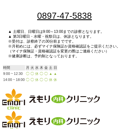
0897-47-5838
▲ 土曜日、日曜日は9:00～13:00までの診察となります。
▲ 第3日曜日・水曜・祝祭日は、休診となります。
※受付は、診察終了の30分前までです。
※月初めには、必ずマイナ保険証か資格確認証をご提示ください。
（マイナ保険証・資格確認証を変更の際はご連絡ください）
※健康診断は、予約制となっております。
時間
月
火
水
木
金
土
日
9:00 ~ 12:30
◯
◯
休
◯
◯
▲
▲
14:00 ~ 18:00
◯
◯
休
◯
◯
休
休