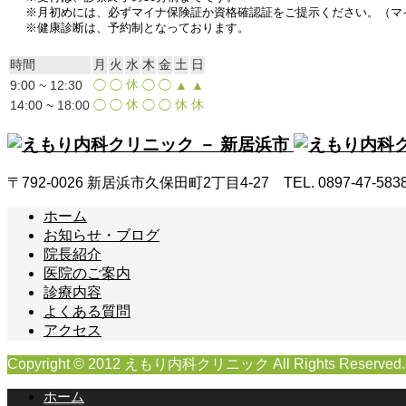
※月初めには、必ずマイナ保険証か資格確認証をご提示ください。（マ
※健康診断は、予約制となっております。
時間
月
火
水
木
金
土
日
休
9:00 ~ 12:30
◯
◯
◯
◯
▲
▲
休
休
休
14:00 ~ 18:00
◯
◯
◯
◯
〒792-0026 新居浜市久保田町2丁目4-27 TEL. 0897-47-583
ホーム
お知らせ・ブログ
院長紹介
医院のご案内
診療内容
よくある質問
アクセス
Copyright © 2012 えもり内科クリニック All Rights Reserved.
ホーム