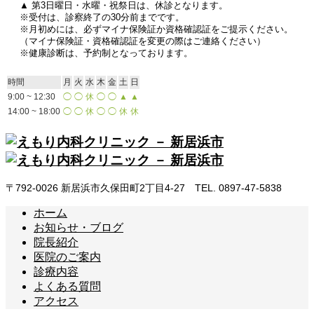
▲ 第3日曜日・水曜・祝祭日は、休診となります。
※受付は、診察終了の30分前までです。
※月初めには、必ずマイナ保険証か資格確認証をご提示ください。
（マイナ保険証・資格確認証を変更の際はご連絡ください）
※健康診断は、予約制となっております。
時間
月
火
水
木
金
土
日
9:00 ~ 12:30
◯
◯
休
◯
◯
▲
▲
14:00 ~ 18:00
◯
◯
休
◯
◯
休
休
〒792-0026 新居浜市久保田町2丁目4-27 TEL. 0897-47-5838
ホーム
お知らせ・ブログ
院長紹介
医院のご案内
診療内容
よくある質問
アクセス