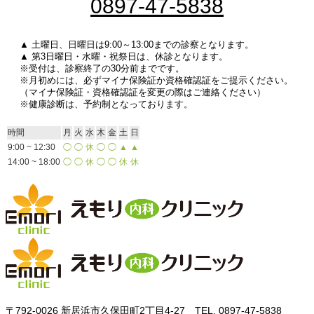
0897-47-5838
▲ 土曜日、日曜日は9:00～13:00までの診察となります。
▲ 第3日曜日・水曜・祝祭日は、休診となります。
※受付は、診察終了の30分前までです。
※月初めには、必ずマイナ保険証か資格確認証をご提示ください。
（マイナ保険証・資格確認証を変更の際はご連絡ください）
※健康診断は、予約制となっております。
時間
月
火
水
木
金
土
日
9:00 ~ 12:30
◯
◯
休
◯
◯
▲
▲
14:00 ~ 18:00
◯
◯
休
◯
◯
休
休
〒792-0026 新居浜市久保田町2丁目4-27 TEL. 0897-47-5838