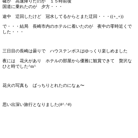
確か 高速降りたのが １５時前後
国道に乗れたのが 夕方・・・
途中 迂回したけど 冠水してるからとまた迂回・・・((+_+))
で・・・結局 長崎市内のホテルに着いたのが 夜中の零時近くで
した・・・
三日目の長崎は曇りで ハウステンボスはゆっくり楽しめました
夜には 花火があり ホテルの部屋から優雅に観賞できて 贅沢な
ひと時でした^m^
花火の写真も ばっちりとれたのになぁ〜
思い出深い旅行となりました(#^.^#)