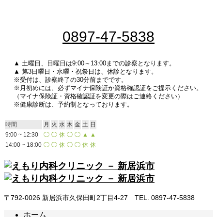
0897-47-5838
▲ 土曜日、日曜日は9:00～13:00までの診察となります。
▲ 第3日曜日・水曜・祝祭日は、休診となります。
※受付は、診察終了の30分前までです。
※月初めには、必ずマイナ保険証か資格確認証をご提示ください。
（マイナ保険証・資格確認証を変更の際はご連絡ください）
※健康診断は、予約制となっております。
時間
月
火
水
木
金
土
日
9:00 ~ 12:30
◯
◯
休
◯
◯
▲
▲
14:00 ~ 18:00
◯
◯
休
◯
◯
休
休
〒792-0026 新居浜市久保田町2丁目4-27 TEL. 0897-47-5838
ホーム