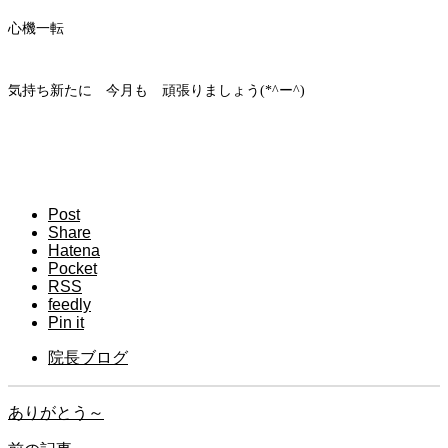
心機一転
気持ち新たに 今月も 頑張りましょう(*^ー^)
Post
Share
Hatena
Pocket
RSS
feedly
Pin it
院長ブログ
ありがとう～