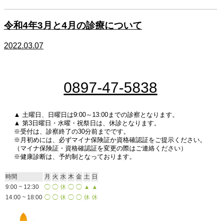
令和4年3月と4月の診療について
2022.03.07
0897-47-5838
▲ 土曜日、日曜日は9:00～13:00までの診察となります。
▲ 第3日曜日・水曜・祝祭日は、休診となります。
※受付は、診察終了の30分前までです。
※月初めには、必ずマイナ保険証か資格確認証をご提示ください。
（マイナ保険証・資格確認証を変更の際はご連絡ください）
※健康診断は、予約制となっております。
時間
月
火
水
木
金
土
日
9:00 ~ 12:30
◯
◯
休
◯
◯
▲
▲
14:00 ~ 18:00
◯
◯
休
◯
◯
休
休