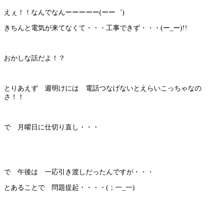
えぇ！！なんでなんーーーーー(ーー゛)
きちんと電気が来てなくて・・・工事できず・・・(ー_ー)!!
おかしな話だよ！？
とりあえず 週明けには 電話つなげないとえらいこっちゃなの
さ！！
で 月曜日に仕切り直し・・・
で 午後は 一応引き渡しだったんですが・・・
とあることで 問題提起・・・・(；一_一)