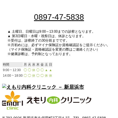
0897-47-5838
▲ 土曜日、日曜日は9:00～13:00までの診察となります。
▲ 第3日曜日・水曜・祝祭日は、休診となります。
※受付は、診察終了の30分前までです。
※月初めには、必ずマイナ保険証か資格確認証をご提示ください。
（マイナ保険証・資格確認証を変更の際はご連絡ください）
※健康診断は、予約制となっております。
時間
月
火
水
木
金
土
日
9:00 ~ 12:30
◯
◯
休
◯
◯
▲
▲
14:00 ~ 18:00
◯
◯
休
◯
◯
休
休
〒792-0026 新居浜市久保田町2丁目4-27 TEL. 0897-47-5838