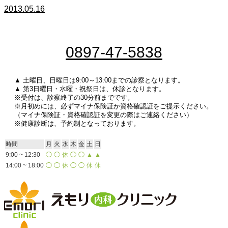
2013.05.16
0897-47-5838
▲ 土曜日、日曜日は9:00～13:00までの診察となります。
▲ 第3日曜日・水曜・祝祭日は、休診となります。
※受付は、診察終了の30分前までです。
※月初めには、必ずマイナ保険証か資格確認証をご提示ください。
（マイナ保険証・資格確認証を変更の際はご連絡ください）
※健康診断は、予約制となっております。
時間
月
火
水
木
金
土
日
9:00 ~ 12:30
◯
◯
休
◯
◯
▲
▲
14:00 ~ 18:00
◯
◯
休
◯
◯
休
休